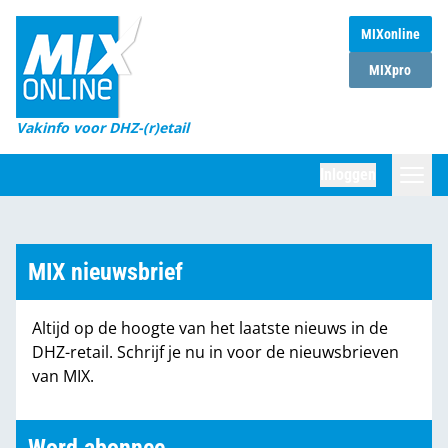
MIXonline
Home
MIXpro
Magazines
Vakinfo voor DHZ-(r)etail
Winkelketens
Inloggen
DHZ Sessie
Zoeken
Marktcijfers
MIX nieuwsbrief
Word abonnee
Altijd op de hoogte van het laatste nieuws in de
Partners
DHZ-retail. Schrijf je nu in voor de nieuwsbrieven
van MIX.