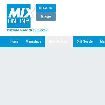
MIXonline
MIXpro
Vakinfo voor DHZ-(r)etail
Home
Magazines
Winkelketens
DHZ Sessie
Mar