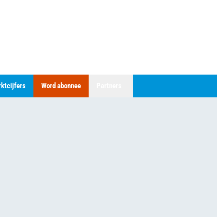
ktcijfers
Word abonnee
Partners