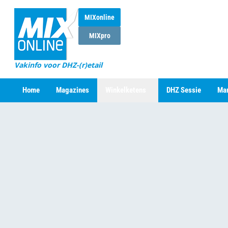
MIXonline
MIXpro
Vakinfo voor DHZ-(r)etail
Home
Magazines
Winkelketens
DHZ Sessie
Mar