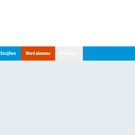
ktcijfers
Word abonnee
Partners