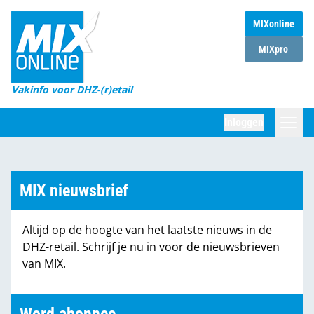
MIXonline
Home
MIXpro
Magazines
Vakinfo voor DHZ-(r)etail
Winkelketens
Inloggen
DHZ Sessie
Zoeken
Marktcijfers
MIX nieuwsbrief
Word abonnee
Altijd op de hoogte van het laatste nieuws in de
Partners
DHZ-retail. Schrijf je nu in voor de nieuwsbrieven
van MIX.