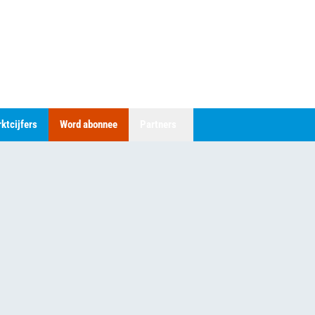
ktcijfers
Word abonnee
Partners