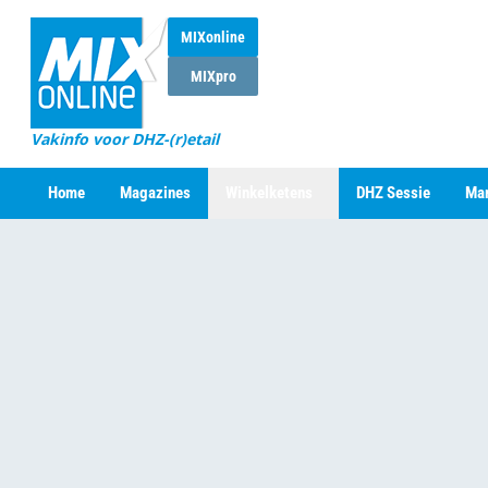
MIXonline
MIXpro
Vakinfo voor DHZ-(r)etail
Home
Magazines
Winkelketens
DHZ Sessie
Mar