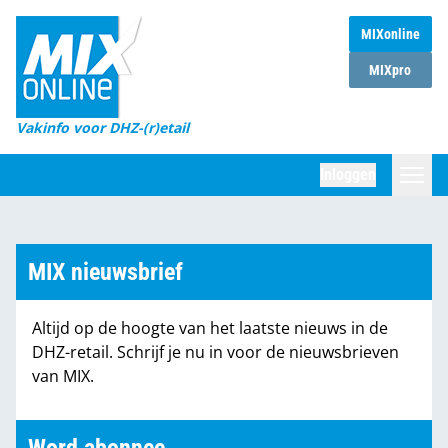
MIXonline
Home
MIXpro
Magazines
Vakinfo voor DHZ-(r)etail
Winkelketens
Inloggen
DHZ Sessie
Zoeken
Marktcijfers
MIX nieuwsbrief
Word abonnee
Altijd op de hoogte van het laatste nieuws in de
Partners
DHZ-retail. Schrijf je nu in voor de nieuwsbrieven
van MIX.