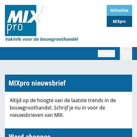
Home
MIXonline
MIXpro
Magazines
Organisaties
Vakinfo voor de bouwgroothandel
[BUB]
Inloggen
[BB]
Zoeken
Marktcijfers
MIXpro nieuwsbrief
Word abonnee
Altijd op de hoogte van de laatste trends in de
bouwgroothandel. Schrijf je nu in voor de
Partners
nieuwsbrieven van MIX.