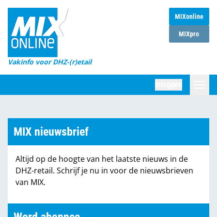
MIXonline
Home
MIXpro
Magazines
Vakinfo voor DHZ-(r)etail
Winkelketens
Inloggen
DHZ Sessie
Zoeken
Marktcijfers
MIX nieuwsbrief
Word abonnee
Altijd op de hoogte van het laatste nieuws in de
Partners
DHZ-retail. Schrijf je nu in voor de nieuwsbrieven
van MIX.