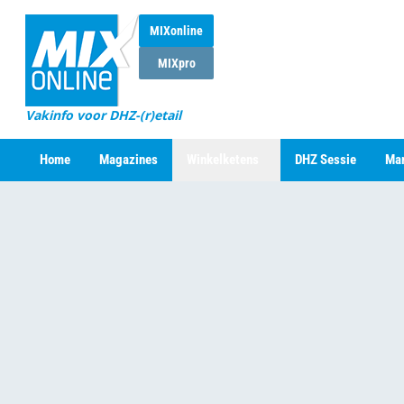
MIXonline
MIXpro
Vakinfo voor DHZ-(r)etail
Home
Magazines
Winkelketens
DHZ Sessie
Mar