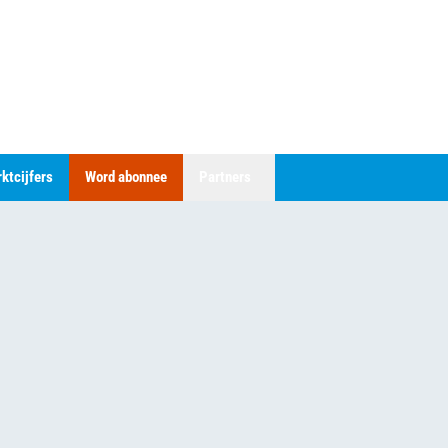
ktcijfers
Word abonnee
Partners