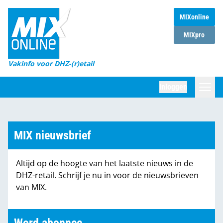
MIXonline
Home
MIXpro
Magazines
Vakinfo voor DHZ-(r)etail
Winkelketens
Inloggen
DHZ Sessie
Zoeken
Marktcijfers
MIX nieuwsbrief
Word abonnee
Altijd op de hoogte van het laatste nieuws in de
Partners
DHZ-retail. Schrijf je nu in voor de nieuwsbrieven
van MIX.