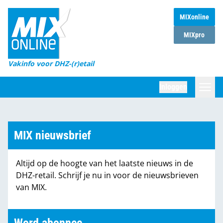
MIXonline
Home
MIXpro
Magazines
Vakinfo voor DHZ-(r)etail
Winkelketens
Inloggen
DHZ Sessie
Zoeken
Marktcijfers
MIX nieuwsbrief
Word abonnee
Altijd op de hoogte van het laatste nieuws in de
Partners
DHZ-retail. Schrijf je nu in voor de nieuwsbrieven
van MIX.