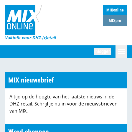
MIXonline
Home
MIXpro
Magazines
Vakinfo voor DHZ-(r)etail
Winkelketens
Inloggen
DHZ Sessie
Zoeken
Marktcijfers
MIX nieuwsbrief
Word abonnee
Altijd op de hoogte van het laatste nieuws in de
Partners
DHZ-retail. Schrijf je nu in voor de nieuwsbrieven
van MIX.