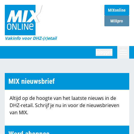
MIXonline
Home
MIXpro
Magazines
Vakinfo voor DHZ-(r)etail
Winkelketens
Inloggen
DHZ Sessie
Zoeken
Marktcijfers
MIX nieuwsbrief
Word abonnee
Altijd op de hoogte van het laatste nieuws in de
Partners
DHZ-retail. Schrijf je nu in voor de nieuwsbrieven
van MIX.