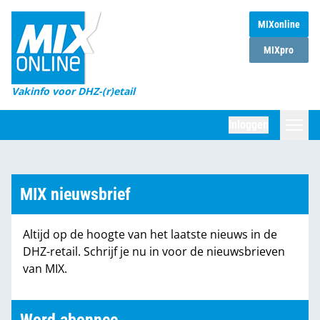
MIXonline
Home
MIXpro
Magazines
Vakinfo voor DHZ-(r)etail
Winkelketens
Inloggen
DHZ Sessie
Zoeken
Marktcijfers
MIX nieuwsbrief
Word abonnee
Altijd op de hoogte van het laatste nieuws in de
Partners
DHZ-retail. Schrijf je nu in voor de nieuwsbrieven
van MIX.