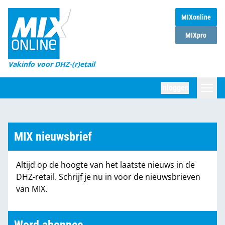
MIXonline
Home
MIXpro
Magazines
Vakinfo voor DHZ-(r)etail
Winkelketens
Inloggen
DHZ Sessie
Zoeken
Marktcijfers
MIX nieuwsbrief
Word abonnee
Altijd op de hoogte van het laatste nieuws in de
Partners
DHZ-retail. Schrijf je nu in voor de nieuwsbrieven
van MIX.