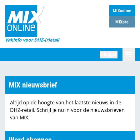
MIXonline
Home
MIXpro
Magazines
Vakinfo voor DHZ-(r)etail
Winkelketens
Inloggen
DHZ Sessie
Zoeken
Marktcijfers
MIX nieuwsbrief
Word abonnee
Altijd op de hoogte van het laatste nieuws in de
Partners
DHZ-retail. Schrijf je nu in voor de nieuwsbrieven
van MIX.