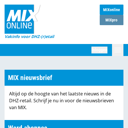
MIXonline
Home
MIXpro
Magazines
Vakinfo voor DHZ-(r)etail
Winkelketens
Inloggen
DHZ Sessie
Zoeken
Marktcijfers
MIX nieuwsbrief
Word abonnee
Altijd op de hoogte van het laatste nieuws in de
Partners
DHZ-retail. Schrijf je nu in voor de nieuwsbrieven
van MIX.