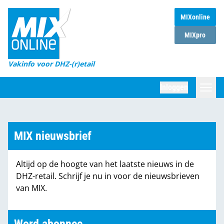
MIXonline
Home
MIXpro
Magazines
Vakinfo voor DHZ-(r)etail
Winkelketens
Inloggen
DHZ Sessie
Zoeken
Marktcijfers
MIX nieuwsbrief
Word abonnee
Altijd op de hoogte van het laatste nieuws in de
Partners
DHZ-retail. Schrijf je nu in voor de nieuwsbrieven
van MIX.