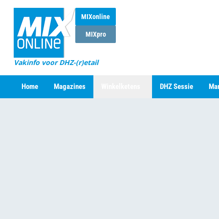
MIXonline
MIXpro
Vakinfo voor DHZ-(r)etail
Home
Magazines
Winkelketens
DHZ Sessie
Mar