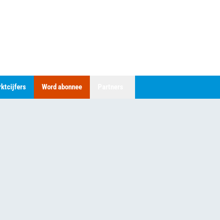
ktcijfers
Word abonnee
Partners