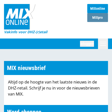
MIXonline
Home
MIXpro
Magazines
Vakinfo voor DHZ-(r)etail
Winkelketens
Inloggen
DHZ Sessie
Zoeken
Marktcijfers
MIX nieuwsbrief
Word abonnee
Altijd op de hoogte van het laatste nieuws in de
Partners
DHZ-retail. Schrijf je nu in voor de nieuwsbrieven
van MIX.