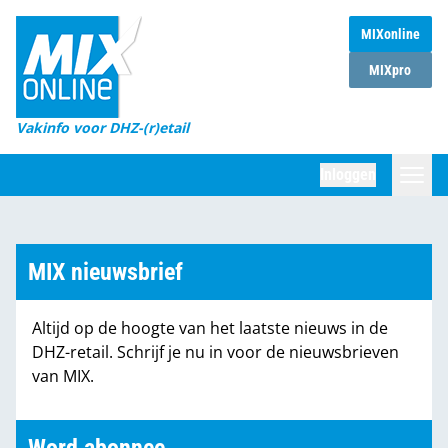
MIXonline
Home
MIXpro
Magazines
Vakinfo voor DHZ-(r)etail
Winkelketens
Inloggen
DHZ Sessie
Zoeken
Marktcijfers
MIX nieuwsbrief
Word abonnee
Altijd op de hoogte van het laatste nieuws in de
Partners
DHZ-retail. Schrijf je nu in voor de nieuwsbrieven
van MIX.