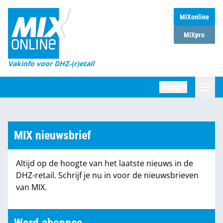
MIXonline
Home
MIXpro
Magazines
Vakinfo voor DHZ-(r)etail
Winkelketens
Inloggen
DHZ Sessie
Zoeken
Marktcijfers
MIX nieuwsbrief
Word abonnee
Altijd op de hoogte van het laatste nieuws in de
Partners
DHZ-retail. Schrijf je nu in voor de nieuwsbrieven
van MIX.