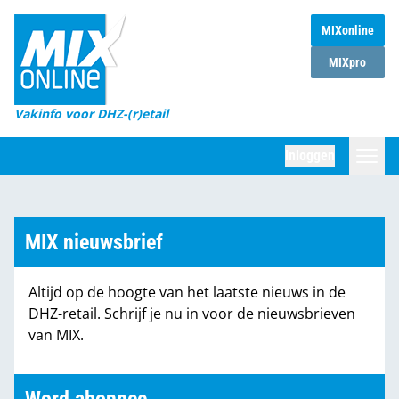
MIXonline
Home
MIXpro
Magazines
Vakinfo voor DHZ-(r)etail
Winkelketens
Inloggen
DHZ Sessie
Zoeken
Marktcijfers
MIX nieuwsbrief
Word abonnee
Altijd op de hoogte van het laatste nieuws in de
Partners
DHZ-retail. Schrijf je nu in voor de nieuwsbrieven
van MIX.