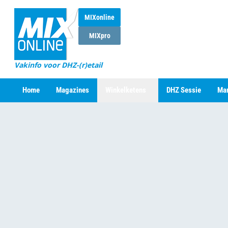
MIXonline
MIXpro
Vakinfo voor DHZ-(r)etail
Home
Magazines
Winkelketens
DHZ Sessie
Mar