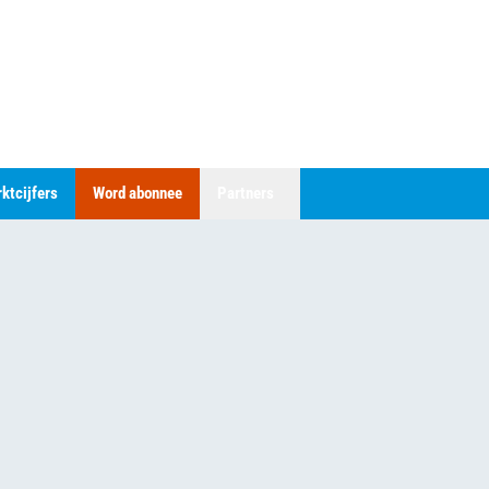
ktcijfers
Word abonnee
Partners