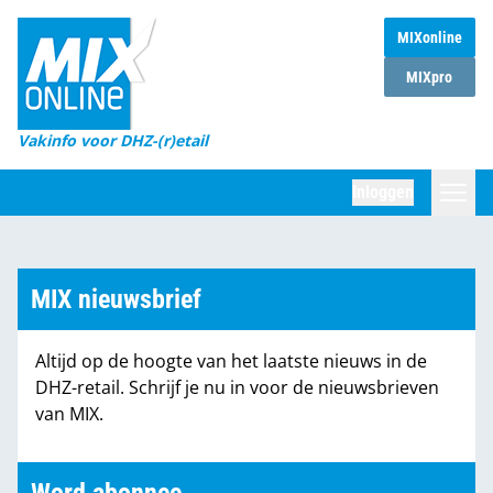
MIXonline
Home
MIXpro
Magazines
Vakinfo voor DHZ-(r)etail
Winkelketens
Inloggen
DHZ Sessie
Zoeken
Marktcijfers
MIX nieuwsbrief
Word abonnee
Altijd op de hoogte van het laatste nieuws in de
Partners
DHZ-retail. Schrijf je nu in voor de nieuwsbrieven
van MIX.