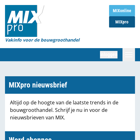
Home
MIXonline
MIXpro
Magazines
Organisaties
Vakinfo voor de bouwgroothandel
[BUB]
Inloggen
[BB]
Zoeken
Marktcijfers
MIXpro nieuwsbrief
Word abonnee
Altijd op de hoogte van de laatste trends in de
bouwgroothandel. Schrijf je nu in voor de
Partners
nieuwsbrieven van MIX.