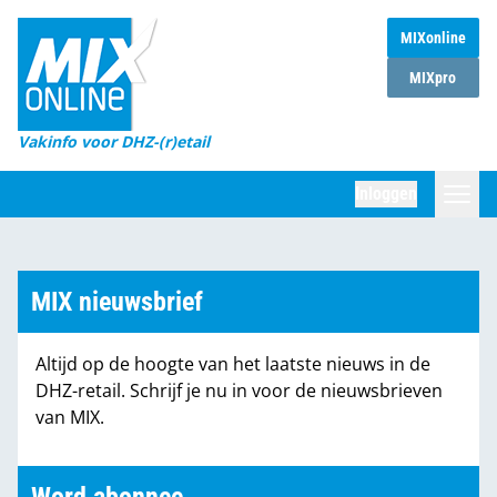
MIXonline
Home
MIXpro
Magazines
Vakinfo voor DHZ-(r)etail
Winkelketens
Inloggen
DHZ Sessie
Zoeken
Marktcijfers
MIX nieuwsbrief
Word abonnee
Altijd op de hoogte van het laatste nieuws in de
Partners
DHZ-retail. Schrijf je nu in voor de nieuwsbrieven
van MIX.