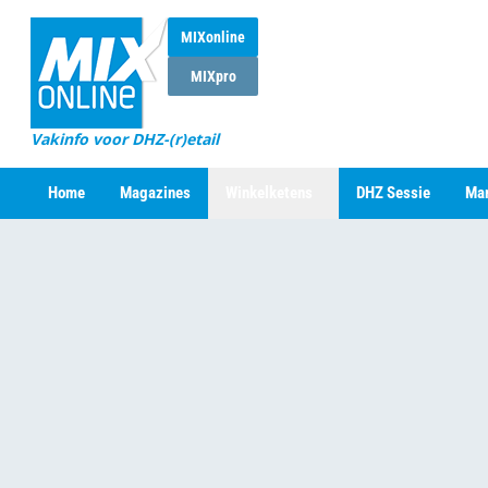
MIXonline
MIXpro
Vakinfo voor DHZ-(r)etail
Home
Magazines
Winkelketens
DHZ Sessie
Mar