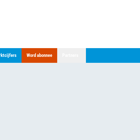
ktcijfers
Word abonnee
Partners