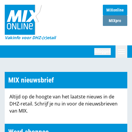
MIXonline
Home
MIXpro
Magazines
Vakinfo voor DHZ-(r)etail
Winkelketens
Inloggen
DHZ Sessie
Zoeken
Marktcijfers
MIX nieuwsbrief
Word abonnee
Altijd op de hoogte van het laatste nieuws in de
Partners
DHZ-retail. Schrijf je nu in voor de nieuwsbrieven
van MIX.