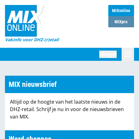
MIXonline
Home
MIXpro
Magazines
Vakinfo voor DHZ-(r)etail
Winkelketens
Inloggen
DHZ Sessie
Zoeken
Marktcijfers
MIX nieuwsbrief
Word abonnee
Altijd op de hoogte van het laatste nieuws in de
Partners
DHZ-retail. Schrijf je nu in voor de nieuwsbrieven
van MIX.