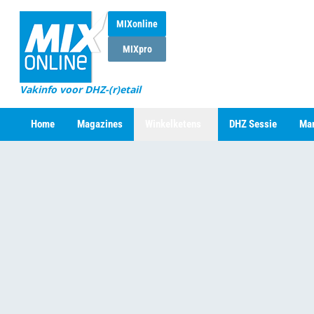
MIXonline
MIXpro
Vakinfo voor DHZ-(r)etail
Home
Magazines
Winkelketens
DHZ Sessie
Mar