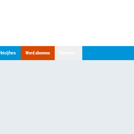
ktcijfers
Word abonnee
Partners