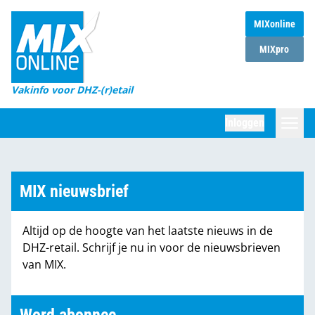
MIXonline
Home
MIXpro
Magazines
Vakinfo voor DHZ-(r)etail
Winkelketens
Inloggen
DHZ Sessie
Zoeken
Marktcijfers
MIX nieuwsbrief
Word abonnee
Altijd op de hoogte van het laatste nieuws in de
Partners
DHZ-retail. Schrijf je nu in voor de nieuwsbrieven
van MIX.