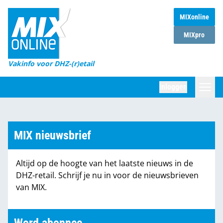
MIXonline
Home
MIXpro
Magazines
Vakinfo voor DHZ-(r)etail
Winkelketens
Inloggen
DHZ Sessie
Zoeken
Marktcijfers
MIX nieuwsbrief
Word abonnee
Altijd op de hoogte van het laatste nieuws in de
Partners
DHZ-retail. Schrijf je nu in voor de nieuwsbrieven
van MIX.