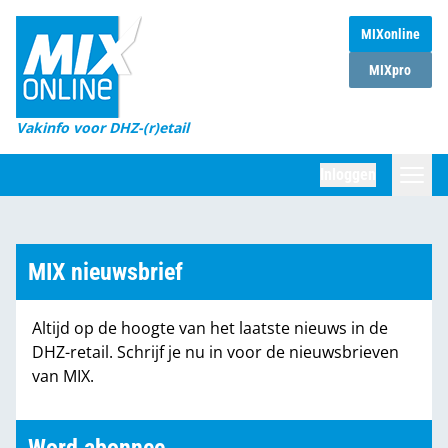
MIXonline
Home
MIXpro
Magazines
Vakinfo voor DHZ-(r)etail
Winkelketens
Inloggen
DHZ Sessie
Zoeken
Marktcijfers
MIX nieuwsbrief
Word abonnee
Altijd op de hoogte van het laatste nieuws in de
Partners
DHZ-retail. Schrijf je nu in voor de nieuwsbrieven
van MIX.