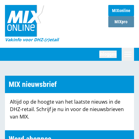
MIXonline
Home
MIXpro
Magazines
Vakinfo voor DHZ-(r)etail
Winkelketens
Inloggen
DHZ Sessie
Zoeken
Marktcijfers
MIX nieuwsbrief
Word abonnee
Altijd op de hoogte van het laatste nieuws in de
Partners
DHZ-retail. Schrijf je nu in voor de nieuwsbrieven
van MIX.