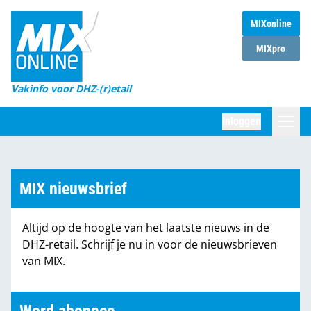
MIXonline
Home
MIXpro
Magazines
Vakinfo voor DHZ-(r)etail
Winkelketens
Inloggen
DHZ Sessie
Zoeken
Marktcijfers
MIX nieuwsbrief
Word abonnee
Altijd op de hoogte van het laatste nieuws in de
Partners
DHZ-retail. Schrijf je nu in voor de nieuwsbrieven
van MIX.