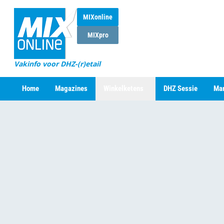
MIXonline
MIXpro
Vakinfo voor DHZ-(r)etail
Home
Magazines
Winkelketens
DHZ Sessie
Mar