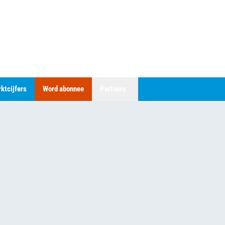
ktcijfers
Word abonnee
Partners