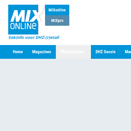
MIXonline
MIXpro
Vakinfo voor DHZ-(r)etail
Home
Magazines
Winkelketens
DHZ Sessie
Mar