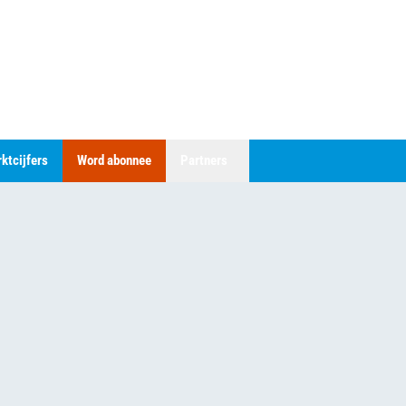
ktcijfers
Word abonnee
Partners