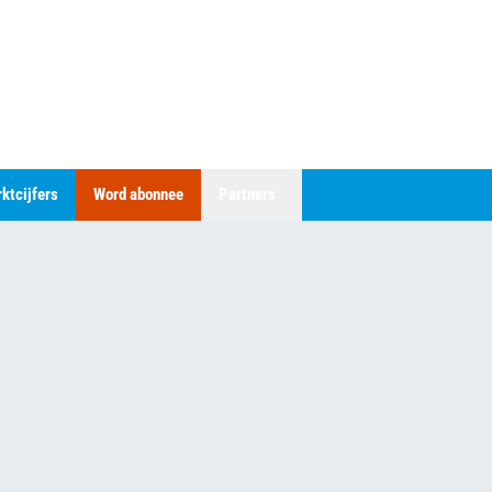
ktcijfers
Word abonnee
Partners