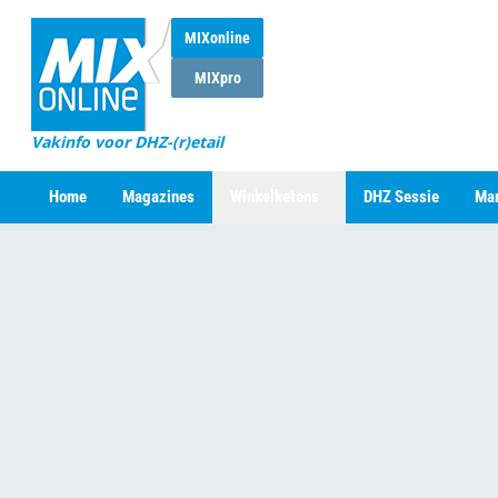
MIXonline
MIXpro
Vakinfo voor DHZ-(r)etail
Home
Magazines
Winkelketens
DHZ Sessie
Mar