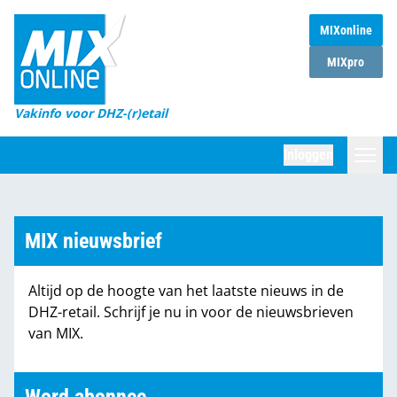
MIXonline
Home
MIXpro
Magazines
Vakinfo voor DHZ-(r)etail
Winkelketens
Inloggen
DHZ Sessie
Zoeken
Marktcijfers
MIX nieuwsbrief
Word abonnee
Altijd op de hoogte van het laatste nieuws in de
Partners
DHZ-retail. Schrijf je nu in voor de nieuwsbrieven
van MIX.