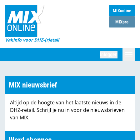
MIXonline
Home
MIXpro
Magazines
Vakinfo voor DHZ-(r)etail
Winkelketens
Inloggen
DHZ Sessie
Zoeken
Marktcijfers
MIX nieuwsbrief
Word abonnee
Altijd op de hoogte van het laatste nieuws in de
Partners
DHZ-retail. Schrijf je nu in voor de nieuwsbrieven
van MIX.