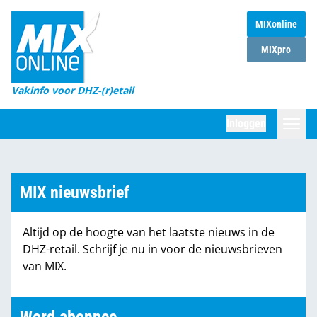
MIXonline
Home
MIXpro
Magazines
Vakinfo voor DHZ-(r)etail
Winkelketens
Inloggen
DHZ Sessie
Zoeken
Marktcijfers
MIX nieuwsbrief
Word abonnee
Altijd op de hoogte van het laatste nieuws in de
Partners
DHZ-retail. Schrijf je nu in voor de nieuwsbrieven
van MIX.