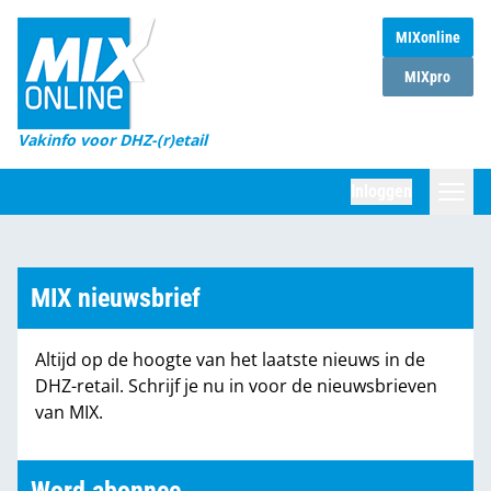
MIXonline
Home
MIXpro
Magazines
Vakinfo voor DHZ-(r)etail
Winkelketens
Inloggen
DHZ Sessie
Zoeken
Marktcijfers
MIX nieuwsbrief
Word abonnee
Altijd op de hoogte van het laatste nieuws in de
Partners
DHZ-retail. Schrijf je nu in voor de nieuwsbrieven
van MIX.