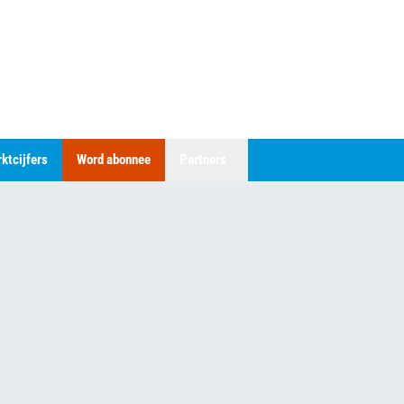
ktcijfers
Word abonnee
Partners