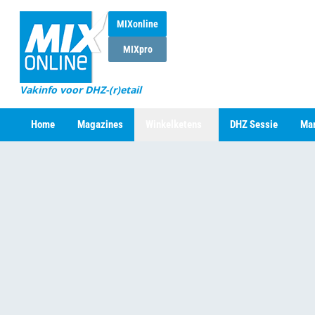
MIXonline
MIXpro
Vakinfo voor DHZ-(r)etail
Home
Magazines
Winkelketens
DHZ Sessie
Mar