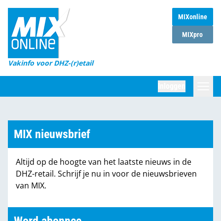
MIXonline
Home
MIXpro
Magazines
Vakinfo voor DHZ-(r)etail
Winkelketens
Inloggen
DHZ Sessie
Zoeken
Marktcijfers
MIX nieuwsbrief
Word abonnee
Altijd op de hoogte van het laatste nieuws in de
Partners
DHZ-retail. Schrijf je nu in voor de nieuwsbrieven
van MIX.