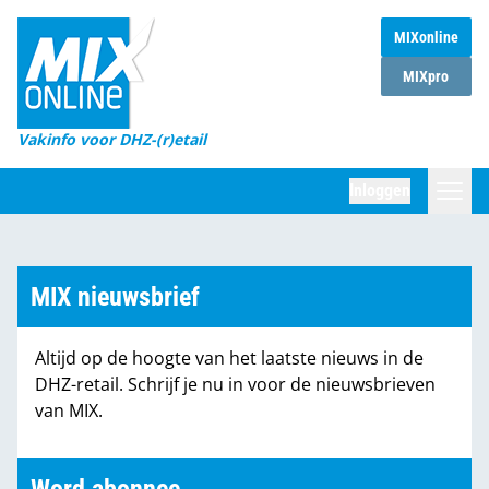
MIXonline
Home
MIXpro
Magazines
Vakinfo voor DHZ-(r)etail
Winkelketens
Inloggen
DHZ Sessie
Zoeken
Marktcijfers
MIX nieuwsbrief
Word abonnee
Altijd op de hoogte van het laatste nieuws in de
Partners
DHZ-retail. Schrijf je nu in voor de nieuwsbrieven
van MIX.