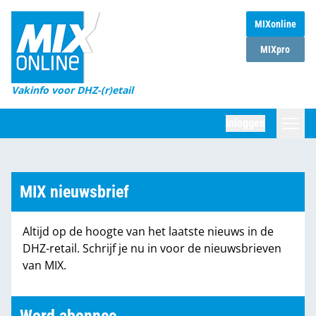
MIXonline
Home
MIXpro
Magazines
Vakinfo voor DHZ-(r)etail
Winkelketens
Inloggen
DHZ Sessie
Zoeken
Marktcijfers
MIX nieuwsbrief
Word abonnee
Altijd op de hoogte van het laatste nieuws in de
Partners
DHZ-retail. Schrijf je nu in voor de nieuwsbrieven
van MIX.