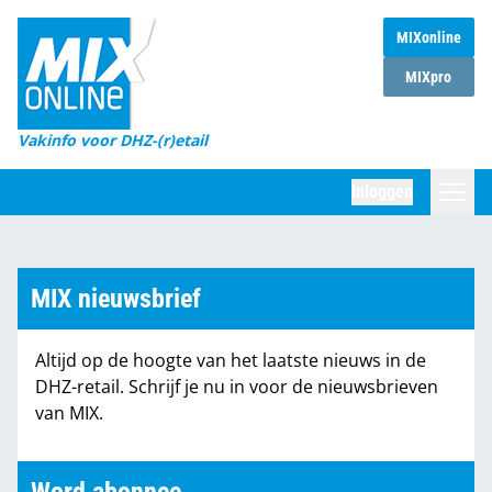
MIXonline
Home
MIXpro
Magazines
Vakinfo voor DHZ-(r)etail
Winkelketens
Inloggen
DHZ Sessie
Zoeken
Marktcijfers
MIX nieuwsbrief
Word abonnee
Altijd op de hoogte van het laatste nieuws in de
Partners
DHZ-retail. Schrijf je nu in voor de nieuwsbrieven
van MIX.