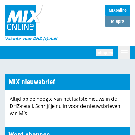
MIXonline
Home
MIXpro
Magazines
Vakinfo voor DHZ-(r)etail
Winkelketens
Inloggen
DHZ Sessie
Zoeken
Marktcijfers
MIX nieuwsbrief
Word abonnee
Altijd op de hoogte van het laatste nieuws in de
Partners
DHZ-retail. Schrijf je nu in voor de nieuwsbrieven
van MIX.