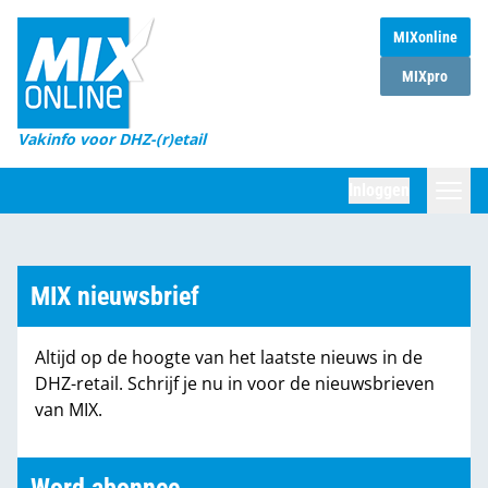
MIXonline
Home
MIXpro
Magazines
Vakinfo voor DHZ-(r)etail
Winkelketens
Inloggen
DHZ Sessie
Zoeken
Marktcijfers
MIX nieuwsbrief
Word abonnee
Altijd op de hoogte van het laatste nieuws in de
Partners
DHZ-retail. Schrijf je nu in voor de nieuwsbrieven
van MIX.